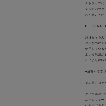
ストラップに
テルのパウダ
れすることが
PELLE MO
旅はもちろん
アルなのに上
使用している
よい光沢感が
れにより独特
●所有する喜
その他、コラ
ダイヤルの12
ネームをデサ
にもロゴをダ