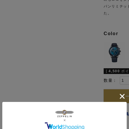
パンリミテッ
た。
Color
[
4,500
ポイ
カ