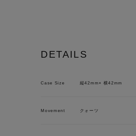
DETAILS
Case Size
縦42mm× 横42mm
Movement
クォーツ