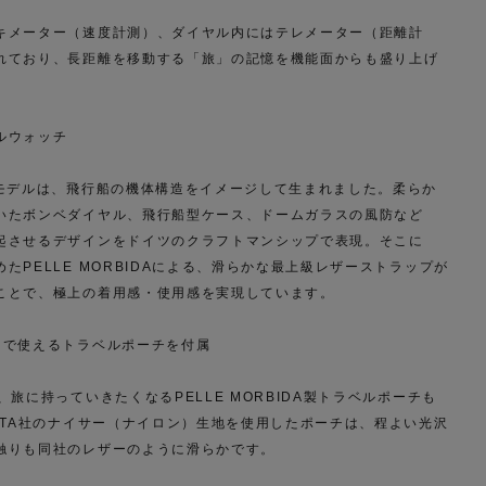
キメーター（速度計測）、ダイヤル内にはテレメーター（距離計
れており、長距離を移動する「旅」の記憶を機能面からも盛り上げ
ルウォッチ
念モデルは、飛行船の機体構造をイメージして生まれました。柔らか
いたボンベダイヤル、飛行船型ケース、ドームガラスの風防など
起させるデザインをドイツのクラフトマンシップで表現。そこに
たPELLE MORBIDAによる、滑らかな最上級レザーストラップが
ことで、極上の着用感・使用感を実現しています。
まで使えるトラベルポーチを付属
、旅に持っていきたくなるPELLE MORBIDA製トラベルポーチも
ONTA社のナイサー（ナイロン）生地を使用したポーチは、程よい光沢
触りも同社のレザーのように滑らかです。