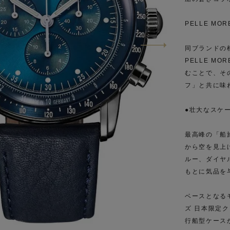
PELLE MO
同ブランドの
PELLE M
むことで、その
フ」と共に味
●壮大なスケ
最高峰の「船
から空を見上げ
ルー、ダイヤ
もとに気品を
ベースとなる
ズ 日本限定
行船型ケース