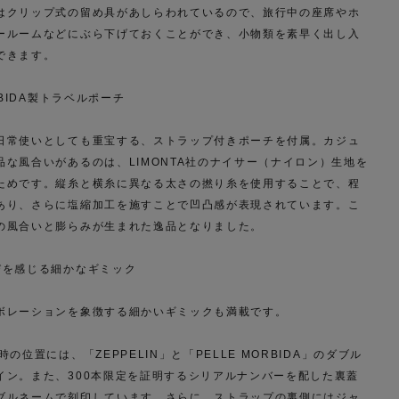
はクリップ式の留め具があしらわれているので、旅行中の座席やホ
ールームなどにぶら下げておくことができ、小物類を素早く出し入
できます。
RBIDA製トラベルポーチ
日常使いとしても重宝する、ストラップ付きポーチを付属。カジュ
品な風合いがあるのは、LIMONTA社のナイサー（ナイロン）生地を
ためです。縦糸と横糸に異なる太さの撚り糸を使用することで、程
あり、さらに塩縮加工を施すことで凹凸感が表現されています。こ
の風合いと膨らみが生まれた逸品となりました。
びを感じる細かなギミック
ボレーションを象徴する細かいギミックも満載です。
時の位置には、「ZEPPELIN」と「PELLE MORBIDA」のダブル
イン。また、300本限定を証明するシリアルナンバーを配した裏蓋
ブルネームで刻印しています。さらに、ストラップの裏側にはジャ