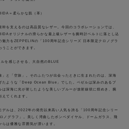
RBIDA＝柔らかな肌（革）
根幹を支えるのは高品質なレザー。今回のコラボレーションでは、
ORBIDAオリジナルの滑らかな最上級レザーを腕時計ベルトに落とし込
魅力をZEPPELINの「100周年記念シリーズ 日本限定クロノグラ
わうことができます。
ールを感じさせる、大自然のBLUE
旅」と「空旅」。そのふたつが出会ったときに生まれたのは、深海
たような「Deep Ocean Blue」でした。ベゼルは深みのあるブ
ルは深海に光が射したような美しいブルーが放射線状に煌めき、腕
与えてくれます。
モデルは、2022年の発売以来高い人気を誇る「100周年記念シリー
クロノグラフ」。美しく湾曲したボンベダイヤル、ドームガラス、飛
からは優雅な雰囲気が漂います。