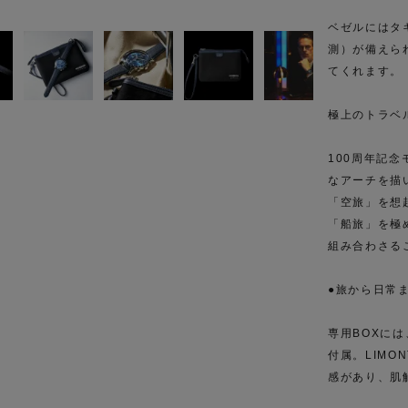
ベゼルにはタ
測）が備えら
てくれます。
極上のトラベ
100周年記
なアーチを描
「空旅」を想
「船旅」を極め
組み合わさる
●旅から日常
専用BOXには
付属。LIM
感があり、肌