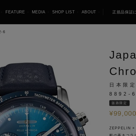
FEATURE
MEDIA
SHOP LIST
ABOUT
正規品保証
2-6
NEW
機械式
Japa
MARINE
LZ126 LOS ANGE
Chr
日本限
8892-
Friedrichshafen
SPECIAL OFFER
販路限定
¥
99,00
ZEPPELIN
船の蒼きコラ