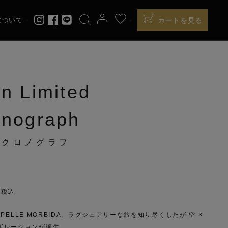
0
について
カートを見る
PREMIUM EDITION
n Limited
LES
ATLANTIC
onograph
定クロノグラフ
6
0
税込
 × PELLE MORBIDA。ラグジュアリーな旅を知り尽くしたが 空 ×
ボレーションが誕生。