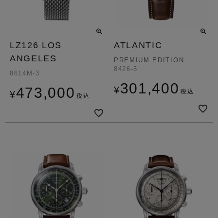
LZ126 LOS
ATLANTIC
ANGELES
PREMIUM EDITION
8426-5
8614M-3
301,400
473,000
¥
税込
¥
税込