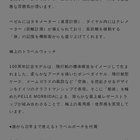
雅な雰囲気が漂います。
ベゼルにはタキメーター（速度計測）、ダイヤル内にはテレメ
ーター（距離計測）が備えられており、長距離を移動する
「旅」の記憶を機能面からも盛り上げてくれます。
極上のトラベルウォッチ
100周年記念モデルは、飛行船の機体構造をイメージして生ま
れました。柔らかなアーチを描いたボンベダイヤル、飛行船型
ケース、ドームガラスの風防など「空旅」を想起させるデザイ
ンをドイツのクラフトマンシップで表現。そこに「船旅」を極
めたPELLE MORBIDAによる、滑らかな最上級レザーストラ
ップが組み合わさることで、極上の着用感・使用感を実現して
います。
●旅から日常まで使えるトラベルポーチを付属