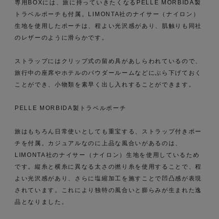
専用BOXには、旅に持っていきたくなるPELLE MORBIDA製
トラベルポーチも付属。LIMONTA社のナイサー（ナイロン）
生地を使用したポーチは、程よい光沢感があり、肌触りも同社
のレザーのように滑らかです。
ストラップにはクリップ式の留め具があしらわれているので、
旅行中の座席やホテルのパウダールームなどにぶら下げておく
ことができ、小物類を素早く出し入れすることができます。
PELLE MORBIDA製トラベルポーチ
旅はもちろん日常使いとしても重宝する、ストラップ付きポー
チを付属。カジュアルなのに上品な風合いがあるのは、
LIMONTA社のナイサー（ナイロン）生地を使用しているため
です。縦糸と横糸に異なる太さの撚り糸を使用することで、程
よい光沢感があり、さらに塩縮加工を施すことで凹凸感が表現
されています。これにより独特の風合いと膨らみが生まれた逸
品となりました。