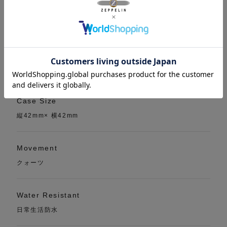
DETAILS
Case Size
縦42mm× 横42mm
Movement
クォーツ
Water Resistant
日常生活防水