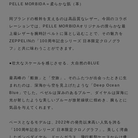
PELLE MORBIDA＝柔らかな肌（革）
同ブランドの根幹を支えるのは高品質なレザー。今回のコラボ
レーションでは、PELLE MORBIDAオリジナルの滑らかな最
上級レザーを腕時計ベルトに落とし込むことで、その魅力を
ZEPPELINの「100周年記念シリーズ 日本限定クロノグラ
フ」と共に味わうことができます。
●壮大なスケールを感じさせる、大自然のBLUE
最高峰の「船旅」と「空旅」。そのふたつが出会ったときに生
まれたのは、深海から空を見上げたような「Deep Ocean
Blue」でした。ベゼルは深みのあるブルー、ダイヤルは深海に
光が射したような美しいブルーが放射線状に煌めき、腕もとに
気品を与えてくれます。
ベースとなるモデルは、2022年の発売以来高い人気を誇る
「100周年記念シリーズ 日本限定クロノグラフ」。美しく湾曲
したボンベダイヤル、ドームガラス、飛行船型ケースからは優