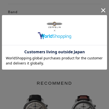
Band
Function
Warranty
2年保証
RECOMMEND