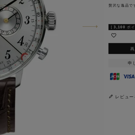
贅沢な逸品で
[
3,100
ポイ
再
申
レビュー