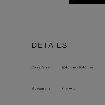
DETAILS
Case Size
縦40mm×横40mm
Movement
クォーツ