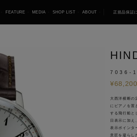
FEATURE
MEDIA
SHOP LIST
ABOUT
正規品保証
NEW
機械式
HIN
MARINE
LZ126 LOS ANGE
7036-
¥
68,20
Friedrichshafen
SPECIAL OFFER
大西洋横断の
にピアノを置
する飛行船と
日表示に加え
表示ポインタ
意匠を凝らし