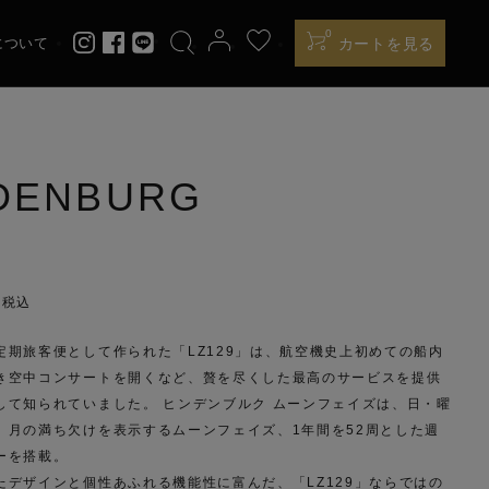
0
について
カートを見る
PREMIUM EDITION
DENBURG
LES
ATLANTIC
1
0
税込
定期旅客便として作られた「LZ129」は、航空機史上初めての船内
き空中コンサートを開くなど、贅を尽くした最高のサービスを提供
して知られていました。 ヒンデンブルク ムーンフェイズは、日・曜
、月の満ち欠けを表示するムーンフェイズ、1年間を52周とした週
ーを搭載。
たデザインと個性あふれる機能性に富んだ、「LZ129」ならではの