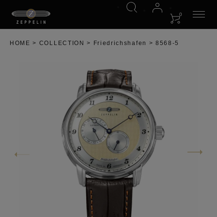
0
HOME
COLLECTION
Friedrichshafen
8568-5