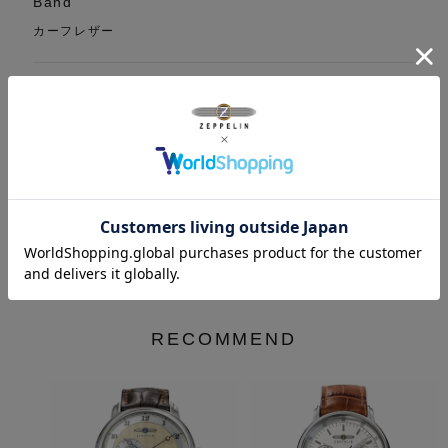
Band
カーフレザー
Function
3時位置:日付 6時位置:ムーンフェイズ 9時位置:曜日
Warranty
２年保証
RECOMMEND