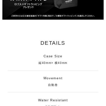
DETAILS
Case Size
縦40mm× 横40mm
Movement
自動巻
Water Resistant