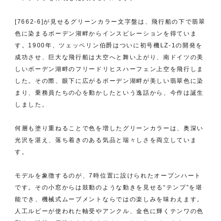
[7662-6]が見せるグリーンカラー文字盤は、飛行船の下で翡翠
色に染まるボーデン湖畔からインスピレーションを得ていま
す。1900年、ツェッペリン伯爵はついに初号機LZ-1の開発を
成功させ、巨大な飛行船は大空へと舞い上がり、南ドイツの美
しいボーデン湖畔のフリードリヒスハーフェン上空を飛行しま
した。その際、眼下に広がるボーデン湖畔が美しい翡翠色に染
まり、乗務員たちの心を動かしたという逸話から、今作は誕生
しました。
何層も塗り重ねることで色を増したグリーンカラーは、奥深い
光沢を湛え、落ち着きのある気品と瑞々しさを両立していま
す。
モデルを象徴するのが、7時位置に設けられたオープンハート
です。その小窓からは鼓動のような動きを見せる“テンプ”を堪
能でき、機械式ムーブメントならではの楽しみを味わえます。
人工ルビーが使われた軸受やアンクル、金色に輝くテンワの色