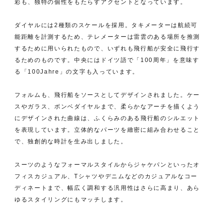
彩も、独特の個性をもたらすアクセントとなっています。
ダイヤルには2種類のスケールを採用。タキメーターは航続可
能距離を計測するため、テレメーターは雷雲のある場所を推測
するために用いられたもので、いずれも飛行船が安全に飛行す
るためのものです。中央にはドイツ語で「100周年」を意味す
る「100Jahre」の文字も入っています。
フォルムも、飛行船をソースとしてデザインされました。ケー
スやガラス、ボンベダイヤルまで、柔らかなアーチを描くよう
にデザインされた曲線は、ふくらみのある飛行船のシルエット
を表現しています。立体的なパーツを緻密に組み合わせること
で、独創的な時計を生み出しました。
スーツのようなフォーマルスタイルからジャケパンといったオ
フィスカジュアル、Tシャツやデニムなどのカジュアルなコー
ディネートまで、幅広く調和する汎用性はさらに高まり、あら
ゆるスタイリングにもマッチします。