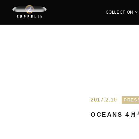
COLLECTION
ALL
N
LZ120 ROME
L
2017.2.10
PRES
OCEANS 