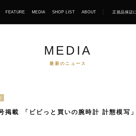
FEATURE
MEDIA
SHOP LIST
ABOUT
正規品保証
EW
機械式
MEDIA
最新のニュース
Z126 LOS ANGELES
ATLANTIC
S
4月号掲載 「ビビっと買いの腕時計 計態模写