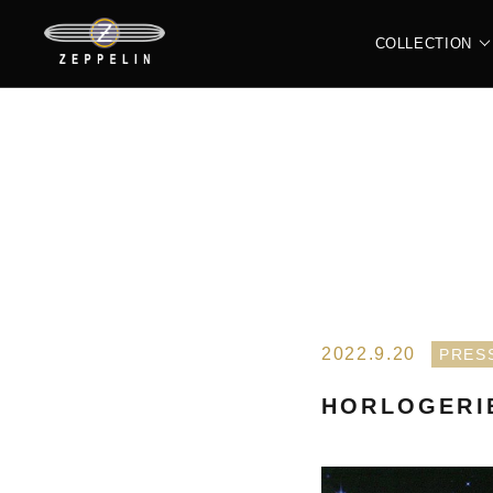
COLLECTION
ALL
N
LZ120 ROME
L
2022.9.20
PRES
HORLOGERI