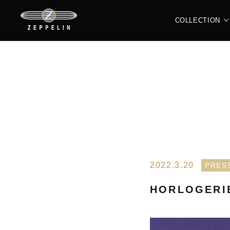
COLLECTION
ALL
N
LZ120 ROME
L
2022.3.20
PRES
HORLOGERIE