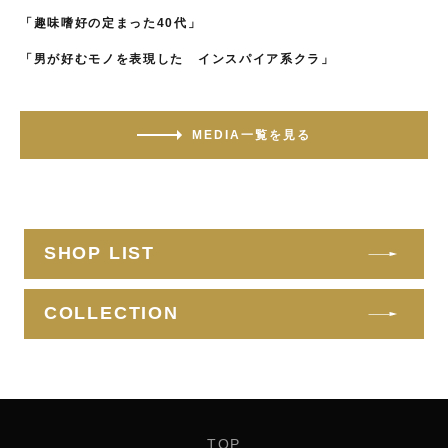
「趣味嗜好の定まった
40
代」
「男が好むモノを表現した
インスパイア系クラ」
MEDIA一覧を見る
SHOP LIST
COLLECTION
TOP