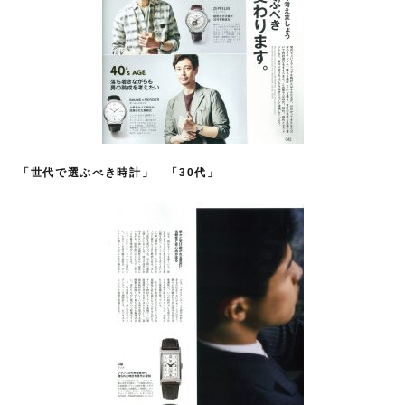
「世代で
選ぶべき時計
」
「
30
代」