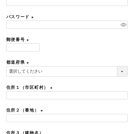
)
(
必
パスワード
須
)
(
必
郵便番号
須
)
(
必
都道府県
須
)
(
必
須
住所１（市区町村）
)
(
必
住所２（番地）
須
)
(
必
住所３（建物名）