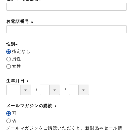
須
)
お電話番号
(
必
性別
須
指定なし
)
(
男性
必
女性
須
)
生年月日
(
必
須
メールマガジンの購読
)
可
(
否
必
メールマガジンをご購読いただくと、新製品やセール情
須