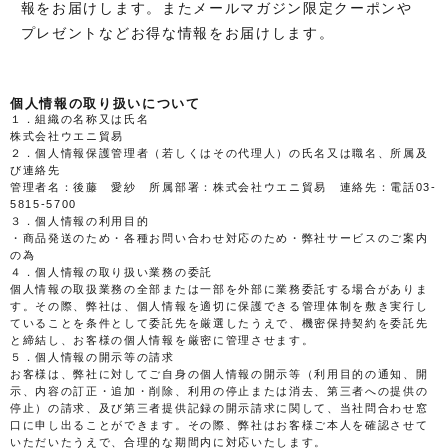
報をお届けします。またメールマガジン限定クーポンや
)
プレゼントなどお得な情報をお届けします。
個人情報の取り扱いについて
１．組織の名称又は氏名
株式会社ウエニ貿易
２．個人情報保護管理者（若しくはその代理人）の氏名又は職名、所属及
び連絡先
管理者名：後藤 愛紗 所属部署：株式会社ウエニ貿易 連絡先：電話03-
5815-5700
３．個人情報の利用目的
・商品発送のため・各種お問い合わせ対応のため・弊社サービスのご案内
の為
４．個人情報の取り扱い業務の委託
個人情報の取扱業務の全部または一部を外部に業務委託する場合がありま
す。その際、弊社は、個人情報を適切に保護できる管理体制を敷き実行し
ていることを条件として委託先を厳選したうえで、機密保持契約を委託先
と締結し、お客様の個人情報を厳密に管理させます。
５．個人情報の開示等の請求
お客様は、弊社に対してご自身の個人情報の開示等（利用目的の通知、開
示、内容の訂正・追加・削除、利用の停止または消去、第三者への提供の
停止）の請求、及び第三者提供記録の開示請求に関して、当社問合わせ窓
口に申し出ることができます。その際、弊社はお客様ご本人を確認させて
いただいたうえで、合理的な期間内に対応いたします。